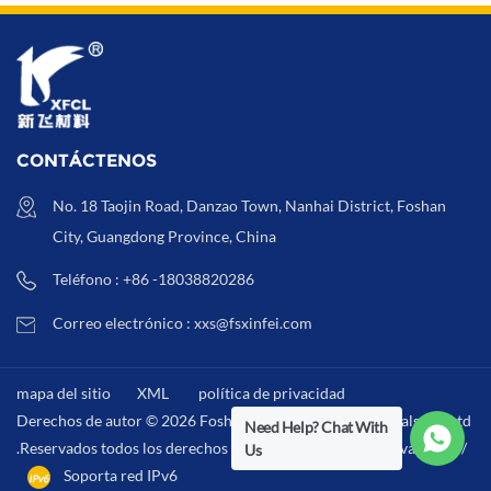
CONTÁCTENOS
No. 18 Taojin Road, Danzao Town, Nanhai District, Foshan
City, Guangdong Province, China
Teléfono : +86 -18038820286
Correo electrónico : xxs@fsxinfei.com
mapa del sitio
XML
política de privacidad
Derechos de autor © 2026 Foshan Xinfei Hygiene Materials Co.,Ltd
Need Help? Chat With
.Reservados todos los derechos . /
XML
/
política de privacidad
/
Us
Soporta red IPv6