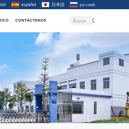
ish
español
日本語
русский
Buscar
TICO
CONTÁCTENOS