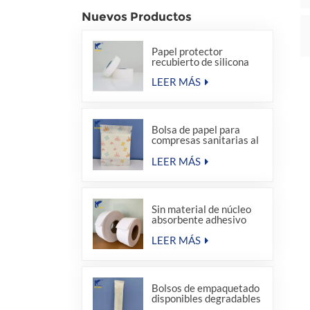
Nuevos Productos
Papel protector
recubierto de silicona
LEER MÁS
Bolsa de papel para
compresas sanitarias al
por mayor de fábrica
LEER MÁS
Sin material de núcleo
absorbente adhesivo
termofusible para
compresas sanitarias
LEER MÁS
Bolsos de empaquetado
disponibles degradables
del sellado caliente del