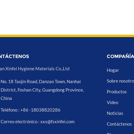
NTÁCTENOS
COMPAÑÍ
an Xinfei Hygiene Materials Co.,Ltd
Hogar
Sobre nosotr
No. 18 Taojin Road, Danzao Town, Nanhai
District, Foshan City, Guangdong Province,
Productos
China
Video
Teléfono : +86 -18038820286
Noticias
Correo electrónico : xxs@fsxinfei.com
Contáctenos