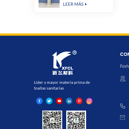
equipo de amenidad del
LEER MÁS
hotel
CO
Fosh
Líder y mayor materia prima de
toallas sanitarias