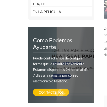
TLA/TLC
EN LA PELÍCULA
D
s
Como Podemos
t
Ayudarte
S
d
Puede contactarnos de cualquier
forma que le resulte conveniente.
Estamos disponibles 24 horas al día,
7 días a la semana por correo
electrónico o teléfono.
CONTÁCTENOS