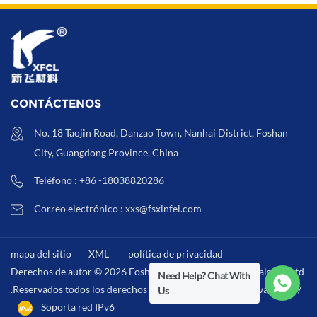
CONTÁCTENOS
No. 18 Taojin Road, Danzao Town, Nanhai District, Foshan
City, Guangdong Province, China
Teléfono : +86 -18038820286
Correo electrónico : xxs@fsxinfei.com
mapa del sitio
XML
política de privacidad
Derechos de autor © 2026 Foshan Xinfei Hygiene Materials Co.,Ltd
Need Help? Chat With
.Reservados todos los derechos . /
XML
/
política de privacidad
/
Us
Soporta red IPv6