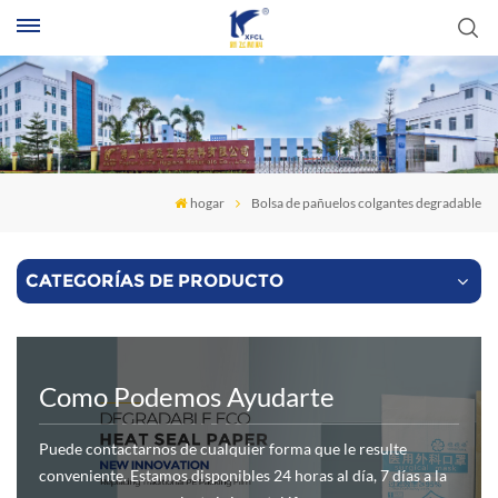
B
hogar
Bolsa de pañuelos colgantes degradable
CATEGORÍAS DE PRODUCTO
Como Podemos Ayudarte
Puede contactarnos de cualquier forma que le resulte
conveniente. Estamos disponibles 24 horas al día, 7 días a la