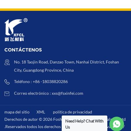
ambiente
CONTÁCTENOS
No. 18 Taojin Road, Danzao Town, Nanhai District, Foshan
City, Guangdong Province, China
Teléfono : +86 -18038820286
Correo electrónico : xxs@fsxinfei.com
mapa del sitio
XML
política de privacidad
Derechos de autor © 2026 Foshan Xinfei Hygiene Materials Co.,Ltd
Need Help? Chat With
.Reservados todos los derechos . /
XML
/
política de privacidad
/
Us