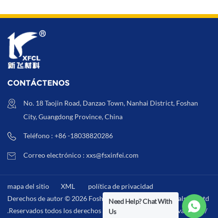
CONTÁCTENOS
No. 18 Taojin Road, Danzao Town, Nanhai District, Foshan
City, Guangdong Province, China
Teléfono : +86 -18038820286
Correo electrónico : xxs@fsxinfei.com
mapa del sitio
XML
política de privacidad
Derechos de autor © 2026 Foshan Xinfei Hygiene Materials Co.,Ltd
Need Help? Chat With
.Reservados todos los derechos . /
XML
/
política de privacidad
/
Us