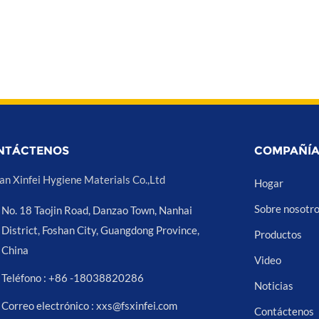
NTÁCTENOS
COMPAÑÍ
an Xinfei Hygiene Materials Co.,Ltd
Hogar
Sobre nosotr
No. 18 Taojin Road, Danzao Town, Nanhai
District, Foshan City, Guangdong Province,
Productos
China
Video
Teléfono : +86 -18038820286
Noticias
Correo electrónico : xxs@fsxinfei.com
Contáctenos