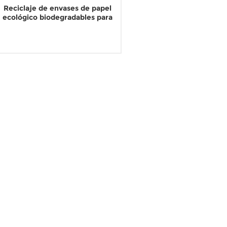
Reciclaje de envases de papel
ecológico biodegradables para
toallas desechables
LEER MÁS