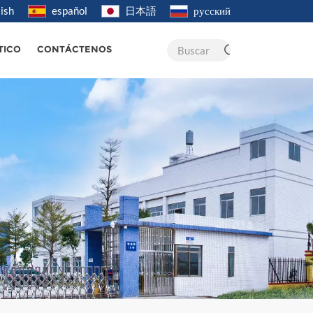
ish
español
日本語
русский
Buscar
TICO
CONTÁCTENOS