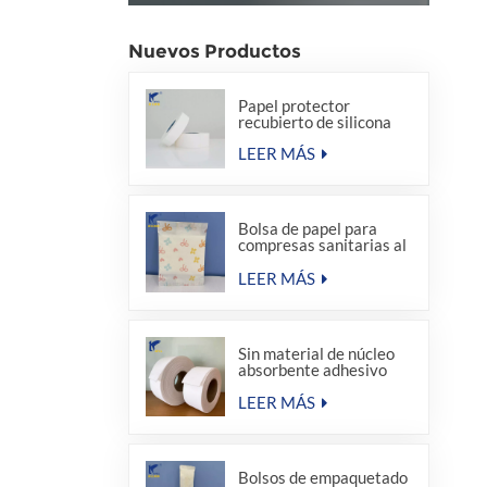
Nuevos Productos
Papel protector
recubierto de silicona
LEER MÁS
Bolsa de papel para
compresas sanitarias al
por mayor de fábrica
LEER MÁS
Sin material de núcleo
absorbente adhesivo
termofusible para
compresas sanitarias
LEER MÁS
Bolsos de empaquetado