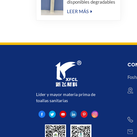
disponibles degradables
del sellado caliente del
equipo de amenidad del
LEER MÁS
hotel
CO
Fosh
Líder y mayor materia prima de
toallas sanitarias