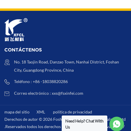
CONTÁCTENOS
No. 18 Taojin Road, Danzao Town, Nanhai District, Foshan
City, Guangdong Province, China
Teléfono : +86 -18038820286
Correo electrónico : xxs@fsxinfei.com
mapa del sitio
XML
política de privacidad
Derechos de autor © 2026 Foshan Xinfei Hygiene Materials Co.,Ltd
Need Help? Chat With
.Reservados todos los derechos . /
XML
/
política de privacidad
/
Us