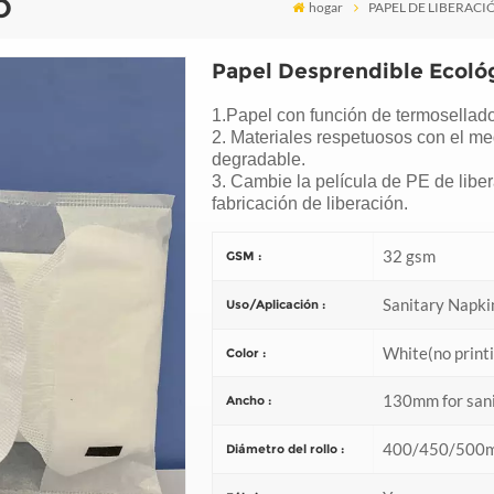
O
hogar
PAPEL DE LIBERACI
Papel Desprendible Ecológ
1.Papel con función de termosellado
2. Materiales respetuosos con el m
degradable.
3. Cambie la película de PE de liber
fabricación de liberación.
32 gsm
GSM :
Sanitary Napki
Uso/Aplicación :
White(no printi
Color :
130mm for sani
Ancho :
400/450/500
Diámetro del rollo :