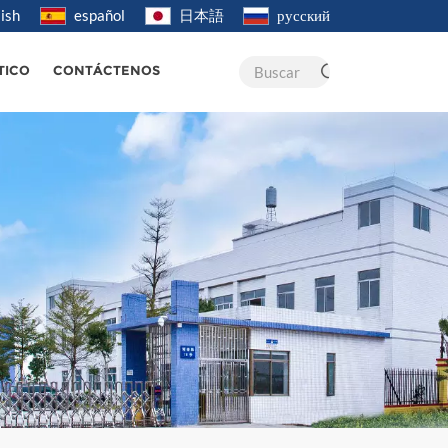
ish
español
日本語
русский
Buscar
TICO
CONTÁCTENOS