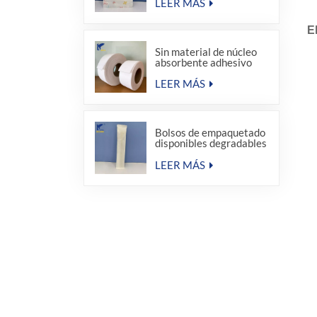
LEER MÁS
E
Sin material de núcleo
absorbente adhesivo
termofusible para
compresas sanitarias
LEER MÁS
Bolsos de empaquetado
disponibles degradables
del sellado caliente del
equipo de amenidad del
LEER MÁS
hotel