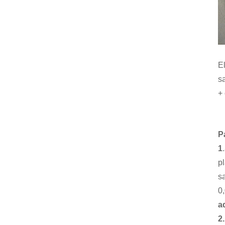
E
sa
+
P
1
.
p
s
0
a
2