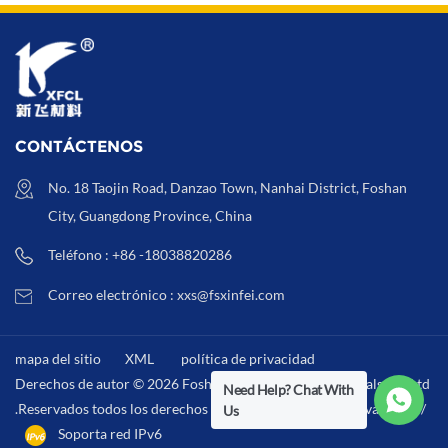
CONTÁCTENOS
No. 18 Taojin Road, Danzao Town, Nanhai District, Foshan
City, Guangdong Province, China
Teléfono : +86 -18038820286
Correo electrónico : xxs@fsxinfei.com
mapa del sitio
XML
política de privacidad
Derechos de autor © 2026 Foshan Xinfei Hygiene Materials Co.,Ltd
Need Help? Chat With
.Reservados todos los derechos . /
XML
/
política de privacidad
/
Us
Soporta red IPv6