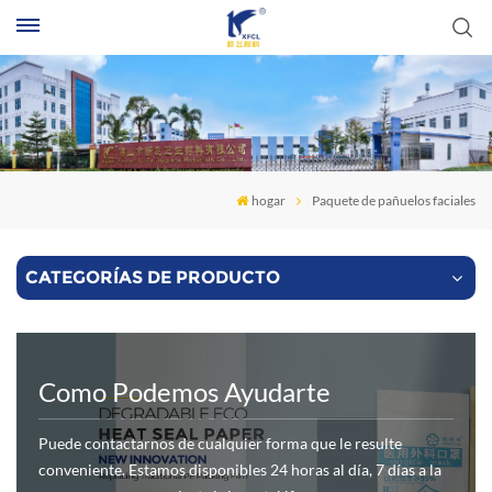
B
hogar
Paquete de pañuelos faciales
CATEGORÍAS DE PRODUCTO
Como Podemos Ayudarte
Puede contactarnos de cualquier forma que le resulte
conveniente. Estamos disponibles 24 horas al día, 7 días a la