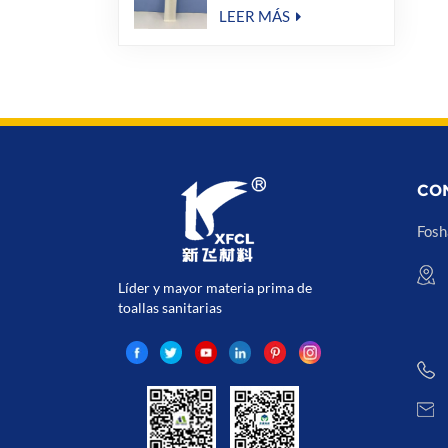
del sellado caliente del
equipo de amenidad del
LEER MÁS
hotel
CO
Fosh
Líder y mayor materia prima de
toallas sanitarias