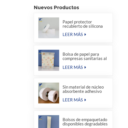
Nuevos Productos
Papel protector
recubierto de silicona
LEER MÁS
Bolsa de papel para
compresas sanitarias al
por mayor de fábrica
LEER MÁS
Sin material de núcleo
absorbente adhesivo
termofusible para
compresas sanitarias
LEER MÁS
Bolsos de empaquetado
disponibles degradables