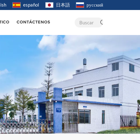
ish
español
日本語
русский
Buscar
TICO
CONTÁCTENOS