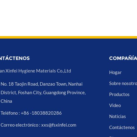
NTÁCTENOS
COMPAÑÍ
an Xinfei Hygiene Materials Co.,Ltd
Hogar
Sobre nosotr
No. 18 Taojin Road, Danzao Town, Nanhai
District, Foshan City, Guangdong Province,
Productos
China
Video
Teléfono : +86 -18038820286
Noticias
Correo electrónico : xxs@fsxinfei.com
Contáctenos