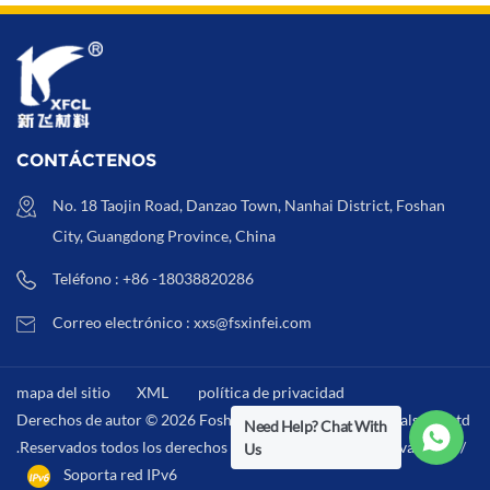
CONTÁCTENOS
No. 18 Taojin Road, Danzao Town, Nanhai District, Foshan
City, Guangdong Province, China
Teléfono : +86 -18038820286
Correo electrónico : xxs@fsxinfei.com
mapa del sitio
XML
política de privacidad
Derechos de autor © 2026 Foshan Xinfei Hygiene Materials Co.,Ltd
Need Help? Chat With
.Reservados todos los derechos . /
XML
/
política de privacidad
/
Us
Soporta red IPv6