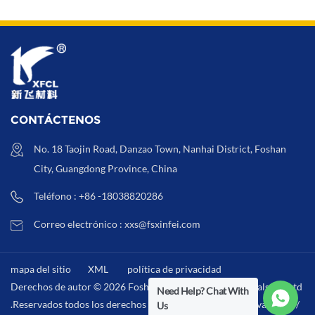
CONTÁCTENOS
No. 18 Taojin Road, Danzao Town, Nanhai District, Foshan
City, Guangdong Province, China
Teléfono : +86 -18038820286
Correo electrónico : xxs@fsxinfei.com
mapa del sitio
XML
política de privacidad
Derechos de autor © 2026 Foshan Xinfei Hygiene Materials Co.,Ltd
Need Help? Chat With
.Reservados todos los derechos . /
XML
/
política de privacidad
/
Us