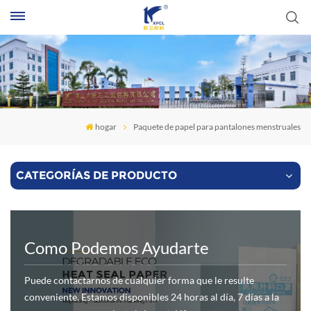
B
hogar
Paquete de papel para pantalones menstruales
CATEGORÍAS DE PRODUCTO
Como Podemos Ayudarte
Puede contactarnos de cualquier forma que le resulte
conveniente. Estamos disponibles 24 horas al día, 7 días a la