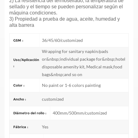
2) La resistencia del termosellado, la temperatura de
sellado y el tiempo se pueden personalizar según el
máquina
condiciones.
3) Propiedad a prueba de agua, aceite, humedad y
alta barrera
36/45/60/customized
GSM :
Wrapping for sanitary napkin/pads
or&nbsp;individual package for&nbsp;hotel
Uso/Aplicación
:
disposable amenity kit, Medical mask,food
bags&nbsp;and so on
No paint or 1-6 colors painting
Color :
customized
Ancho :
400mm/500mm/customized
Diámetro del rollo :
Yes
Fábrica :