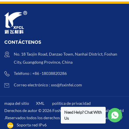
CONTÁCTENOS
No. 18 Taojin Road, Danzao Town, Nanhai District, Foshan
City, Guangdong Province, China
Teléfono : +86 -18038820286
Correo electrónico : xxs@fsxinfei.com
mapa del sitio
XML
política de privacidad
Derechos de autor © 2026 Foshan Xinfei Hygiene Materials Co.,Ltd
Need Help? Chat With
.Reservados todos los derechos . /
XML
/
política de privacidad
/
Us
Soporta red IPv6