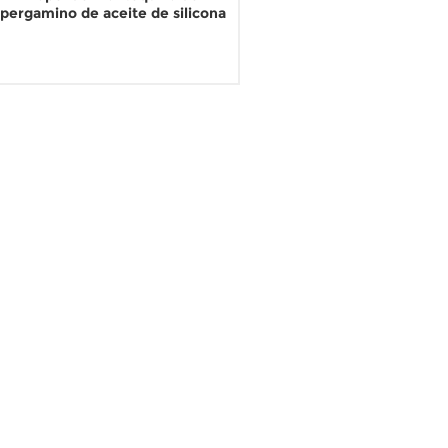
pergamino de aceite de silicona
de alta calidad y buen grado
LEER MÁS