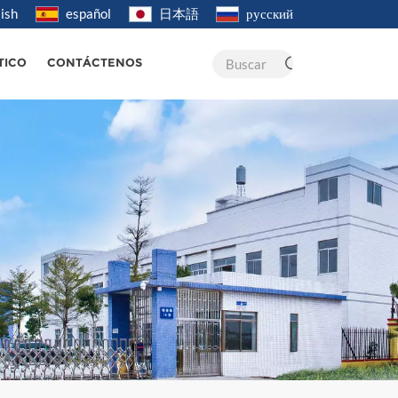
ish
español
日本語
русский
Buscar
TICO
CONTÁCTENOS