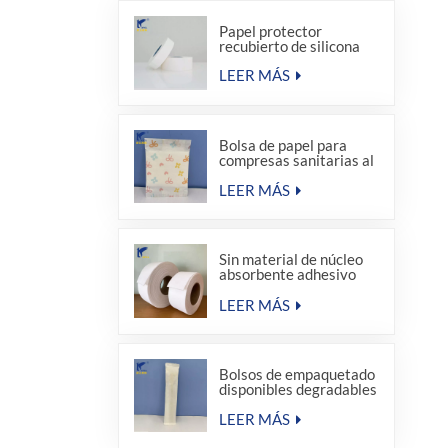
Papel protector
recubierto de silicona
LEER MÁS
Bolsa de papel para
compresas sanitarias al
por mayor de fábrica
LEER MÁS
Sin material de núcleo
absorbente adhesivo
termofusible para
compresas sanitarias
LEER MÁS
Bolsos de empaquetado
disponibles degradables
del sellado caliente del
equipo de amenidad del
LEER MÁS
hotel