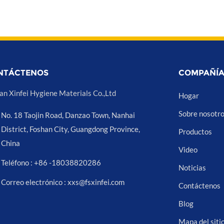
NTÁCTENOS
COMPAÑÍ
an Xinfei Hygiene Materials Co.,Ltd
Hogar
Sobre nosotr
No. 18 Taojin Road, Danzao Town, Nanhai
District, Foshan City, Guangdong Province,
Productos
China
Video
Teléfono : +86 -18038820286
Noticias
Correo electrónico : xxs@fsxinfei.com
Contáctenos
Blog
Mapa del siti