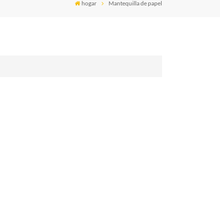
hogar
Mantequilla de papel