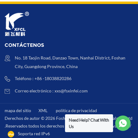
CONTÁCTENOS
No. 18 Taojin Road, Danzao Town, Nanhai District, Foshan
City, Guangdong Province, China
Teléfono : +86 -18038820286
Correo electrónico : xxs@fsxinfei.com
mapa del sitio
XML
política de privacidad
Derechos de autor © 2026 Foshan Xinfei Hygiene Materials Co.,Ltd
Need Help? Chat With
.Reservados todos los derechos . /
XML
/
política de privacidad
/
Us
Soporta red IPv6