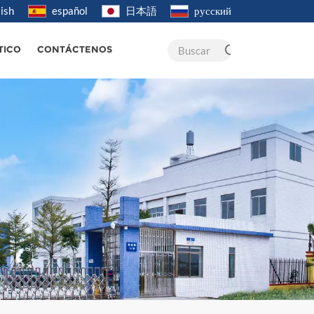
ish
español
日本語
русский
Buscar
TICO
CONTÁCTENOS