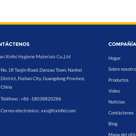
NTÁCTENOS
COMPAÑÍ
an Xinfei Hygiene Materials Co.,Ltd
Hogar
Sobre nosotr
No. 18 Taojin Road, Danzao Town, Nanhai
District, Foshan City, Guangdong Province,
Productos
China
Video
Teléfono : +86 -18038820286
Noticias
Correo electrónico : xxs@fsxinfei.com
Contáctenos
Blog
Mapa del siti