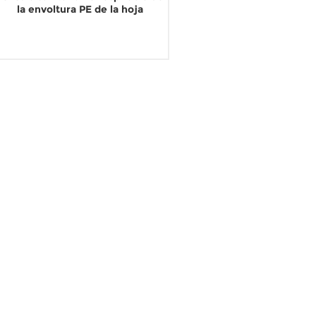
la envoltura PE de la hoja
posterior del pañal del bebé del
pañal
LEER MÁS