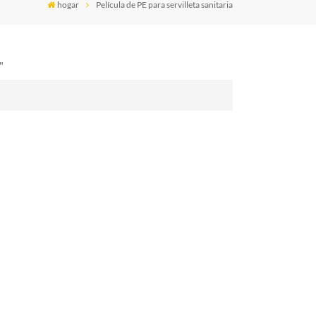
hogar
Película de PE para servilleta sanitaria
"