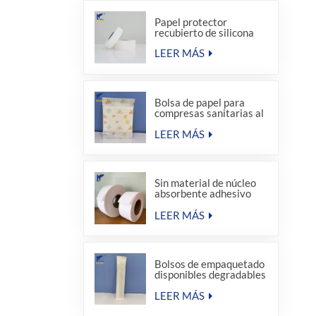
Papel protector
recubierto de silicona
LEER MÁS
Bolsa de papel para
compresas sanitarias al
por mayor de fábrica
LEER MÁS
Sin material de núcleo
absorbente adhesivo
termofusible para
compresas sanitarias
LEER MÁS
Bolsos de empaquetado
disponibles degradables
del sellado caliente del
equipo de amenidad del
LEER MÁS
hotel