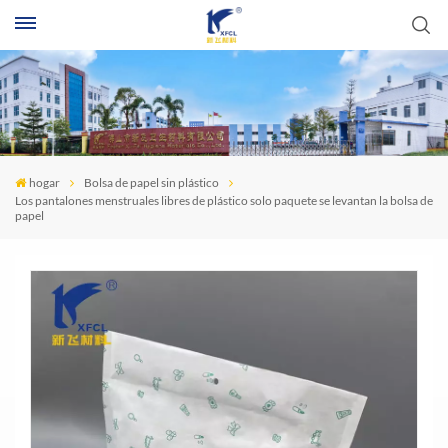
B
hogar
Bolsa de papel sin plástico
Los pantalones menstruales libres de plástico solo paquete se levantan la bolsa de
papel