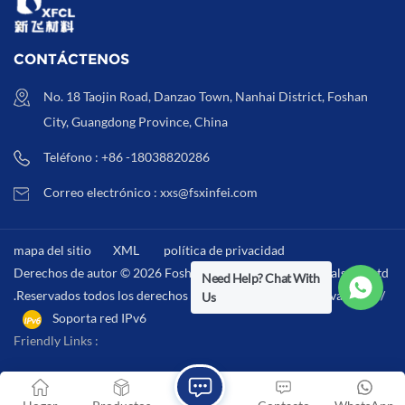
s y ecológicos.
CONTÁCTENOS
No. 18 Taojin Road, Danzao Town, Nanhai District, Foshan
City, Guangdong Province, China
Teléfono : +86 -18038820286
Correo electrónico : xxs@fsxinfei.com
mapa del sitio
XML
política de privacidad
Derechos de autor © 2026 Foshan Xinfei Hygiene Materials Co.,Ltd
Need Help? Chat With
.Reservados todos los derechos . /
XML
/
política de privacidad
/
Us
Soporta red IPv6
Friendly Links :