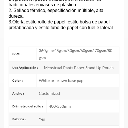
tradicionales envases de plástico.
2.
Sellado térmico, especificación múltiple, alta
dureza.
3.Oferta
estilo rollo de papel, estilo bolsa de papel
prefabricada y estilo tubo de papel con fuelle lateral
360gsm/45gsm/50gsm/60gsm/ 70gsm/80
GSM :
gsm
Menstrual Pants Paper Stand Up Pouch
Uso/Aplicación :
White or brown base paper
Color :
Customized
Ancho :
400-550mm
Diámetro del rollo :
Yes
Fábrica :