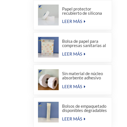
Papel protector
recubierto de silicona
LEER MÁS
Bolsa de papel para
compresas sanitarias al
por mayor de fábrica
LEER MÁS
Sin material de núcleo
absorbente adhesivo
termofusible para
compresas sanitarias
LEER MÁS
Bolsos de empaquetado
disponibles degradables
del sellado caliente del
equipo de amenidad del
LEER MÁS
hotel