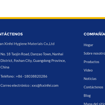
NTÁCTENOS
COMPAÑÍ
an Xinfei Hygiene Materials Co.,Ltd
Hogar
Sobre nosotr
No. 18 Taojin Road, Danzao Town, Nanhai
District, Foshan City, Guangdong Province,
Productos
China
Video
Teléfono : +86 -18038820286
Noticias
Correo electrónico : xxs@fsxinfei.com
Contáctenos
Blog
Mapa del siti