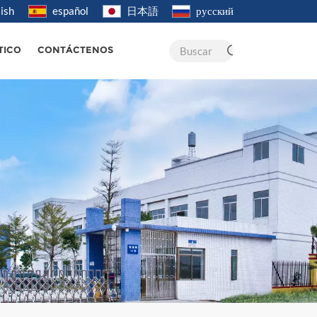
ish
español
日本語
русский
Buscar
TICO
CONTÁCTENOS