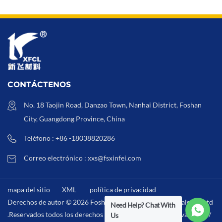
pegatinas
CONTÁCTENOS
No. 18 Taojin Road, Danzao Town, Nanhai District, Foshan
City, Guangdong Province, China
Teléfono : +86 -18038820286
Correo electrónico : xxs@fsxinfei.com
mapa del sitio
XML
política de privacidad
Derechos de autor © 2026 Foshan Xinfei Hygiene Materials Co.,Ltd
Need Help? Chat With
.Reservados todos los derechos . /
XML
/
política de privacidad
/
Us