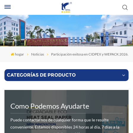
B
hogar
Noticias
Participación exitosa en CIDPEX y WEPACK 2026.
CATEGORÍAS DE PRODUCTO
Como Podemos Ayudarte
Puede contactarnos de cualquier forma que le resulte
conveniente. Estamos disponibles 24 horas al día, 7 días a la