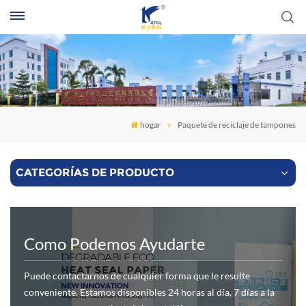
B
hogar
Paquete de reciclaje de tampones
CATEGORÍAS DE PRODUCTO
Como Podemos Ayudarte
Puede contactarnos de cualquier forma que le resulte
conveniente. Estamos disponibles 24 horas al día, 7 días a la