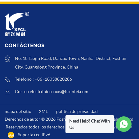
CONTÁCTENOS
No. 18 Taojin Road, Danzao Town, Nanhai District, Foshan
City, Guangdong Province, China
Teléfono : +86 -18038820286
Correo electrónico : xxs@fsxinfei.com
mapa del sitio
XML
política de privacidad
Derechos de autor © 2026 Foshan Xinfei Hygiene Materials Co.,Ltd
Need Help? Chat With
.Reservados todos los derechos . /
XML
/
política de privacidad
/
Us
Soporta red IPv6