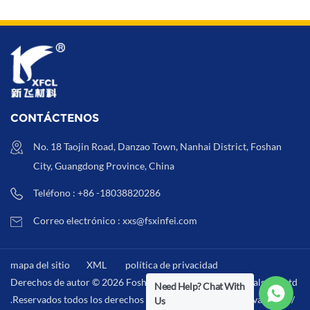
de instalación de
protectores de pantalla
CONTÁCTENOS
No. 18 Taojin Road, Danzao Town, Nanhai District, Foshan
City, Guangdong Province, China
Teléfono : +86 -18038820286
Correo electrónico : xxs@fsxinfei.com
mapa del sitio
XML
política de privacidad
Derechos de autor © 2026 Foshan Xinfei Hygiene Materials Co.,Ltd
Need Help? Chat With
.Reservados todos los derechos . /
XML
/
política de privacidad
/
Us