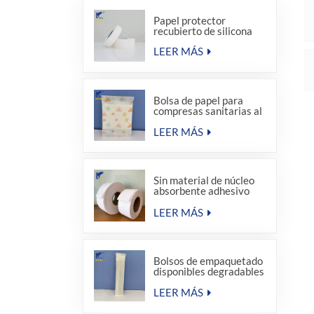
Papel protector
recubierto de silicona
LEER MÁS
Bolsa de papel para
compresas sanitarias al
por mayor de fábrica
LEER MÁS
Sin material de núcleo
absorbente adhesivo
termofusible para
compresas sanitarias
LEER MÁS
Bolsos de empaquetado
disponibles degradables
del sellado caliente del
equipo de amenidad del
LEER MÁS
hotel