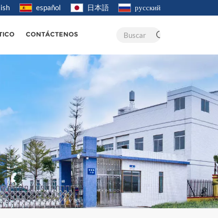
ish
español
日本語
русский
Buscar
TICO
CONTÁCTENOS