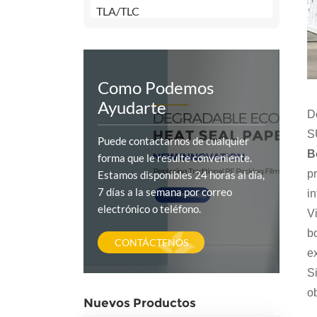
TLA/TLC
Como Podemos
Ayudarte
D
S
Puede contactarnos de cualquier
B
forma que le resulte conveniente.
p
Estamos disponibles 24 horas al día,
7 días a la semana por correo
i
electrónico o teléfono.
V
b
CONTÁCTENOS
e
S
o
Nuevos Productos