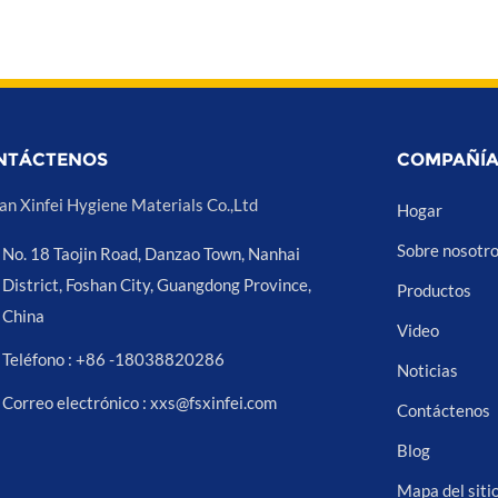
NTÁCTENOS
COMPAÑÍ
an Xinfei Hygiene Materials Co.,Ltd
Hogar
Sobre nosotr
No. 18 Taojin Road, Danzao Town, Nanhai
District, Foshan City, Guangdong Province,
Productos
China
Video
Teléfono : +86 -18038820286
Noticias
Correo electrónico : xxs@fsxinfei.com
Contáctenos
Blog
Mapa del siti