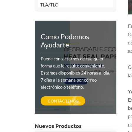
TLA/TLC
E
Como Podemos
C
Ayudarte
d
a
Puede contactarnos de cualquier
forma que le resulte conveniente.
C
Estamos disponibles 24 horas al día,
l
7 días a la semana por correo
electrónico o teléfono.
Y
E
CONTÁCTENOS
b
p
p
Nuevos Productos