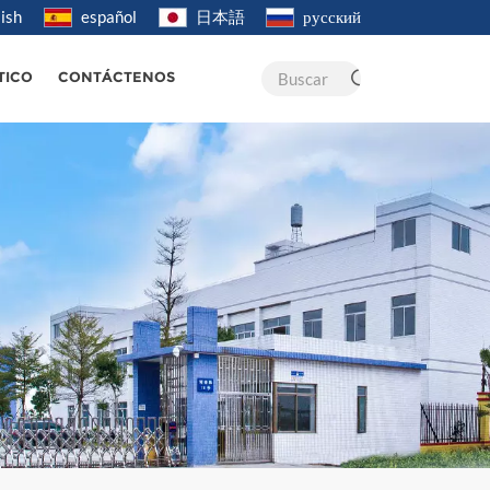
ish
español
日本語
русский
Buscar
TICO
CONTÁCTENOS