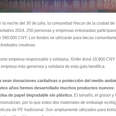
n la noche del 30 de julio, la comunidad Hecun de la ciudad d
aritativo 2024. 250 personas y empresas entusiastas participar
e 580.000 CNY. Los fondos se utilizarán para becas comunitaria
ctividades creativas.
omo empresa responsable y solidaria, Xinfei donó 18.800 CNY en
a empresa más generosa y solidaria de esta gala benéfica.
a sean donaciones caritativas o protección del medio ambien
stos años hemos desarrollado muchos productos nuevos: bo
olsa de papel degradable sin plástico.
El tamaño, el grosor y 
ersonalizan, por lo que estos dos materiales de embalaje ecol
elícula de PE tradicional. Son ampliamente utilizados para bolsas