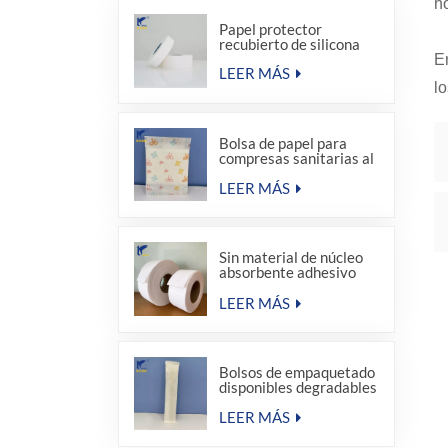
ho
Papel protector
recubierto de silicona
E
LEER MÁS
l
Bolsa de papel para
compresas sanitarias al
por mayor de fábrica
LEER MÁS
Sin material de núcleo
absorbente adhesivo
termofusible para
compresas sanitarias
LEER MÁS
Bolsos de empaquetado
disponibles degradables
del sellado caliente del
equipo de amenidad del
LEER MÁS
hotel